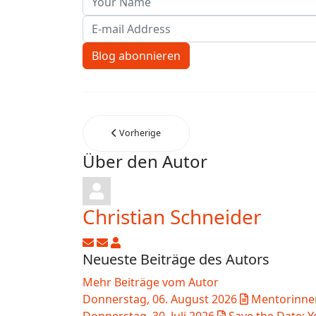
E-mail Address
Blog abonnieren
Vorherige
Über den Autor
Christian Schneider
Updates abonnieren
Abo von Updates dieses Autors beend
Christian Schneider
Neueste Beiträge des Autors
Mehr Beiträge vom Autor
Donnerstag, 06. August 2026
Mentorinnen