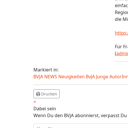
einfa
Regio
die Mö
https
Für Fr
(
admi
Markiert in:
BVJA NEWS Neuigkeiten BvJA
Junge AutorIn
Drucken
×
Dabei sein
Wenn Du den BVjA abonnierst, verpasst Du 
Your Name