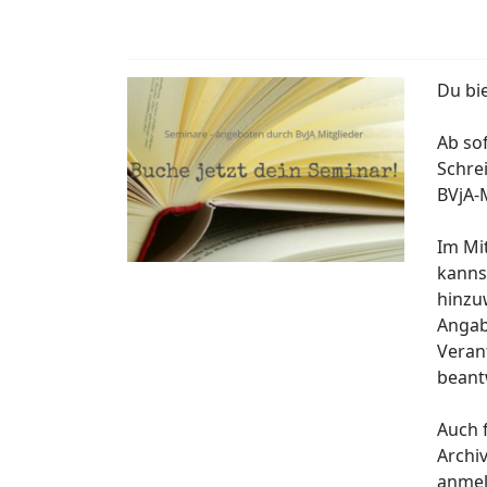
Du bi
Ab so
Schre
BVjA-M
Im Mi
kanns
hinzuw
Angab
Veran
beant
Auch f
Archi
anmel