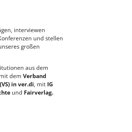
ägen, interviewen
Konferenzen und stellen
e unseres großen
itutionen aus dem
g mit dem
Verband
VS) in ver.di
, mit
IG
chte
und
Fairverlag.