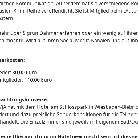
ftlichen Kommunikation. Außerdem hat sie verschiedene Ro
usien-Krimi-Reihe veröffentlicht. Sie ist Mitglied beim „A
stern."
ehr über Sigrun Dahmer erfahren oder ein wenig auf ihrem
rn möchte, wird auf ihren Social-Media-Kanälen und auf ihr
narkosten
:
ieder: 80,00 Euro
mitglieder: 110,00 Euro
achtungshinweise:
VjA hat mit dem Hotel am Schlosspark in Wiesbaden-Biebri
viert und dazu preisliche Sonderkonditionen für die Teiln
handelt. Die Einzelzimmer sind jeweils mit eigenem Bad/Du
e eine Übernachtung im Hotel gewünscht sein, ist dies s