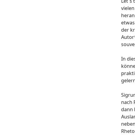
Let`s 
viele
heran
etwas
der k
Autor
souver
In di
könne
prakt
gelern
Sigru
nach P
dann 
Auslan
nebenb
Rheto