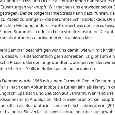
talk about Stress und Druck: Als Autor*innen haben wir es ni
n Erwartungen verknüpft. Wir machen uns entweder selbst 
getragen. Der selbstgemachte Stress kann dazu führen, das
 zu Papier zu bringen – die berühmte Schreibblockade. Den
ritischen Meinung anderer konfrontiert werden, sei es bei
*innen-Stammtisch oder in Form von Rezensionen. Die gute N
än als Autor*in zu präsentieren, trainieren lässt.
esem Seminar beschäftigen wir uns damit, wie wir mit Krit
n, dass wir leidenschaftlich gern schreiben. Es gibt zum e
ische Phasen. Bei den angewandten Übungen werden wir sow
ten Rhetorik-Skills in Rollenspielen ausprobieren.
n Dahmer wurde 1966 mit einem Fernweh-Gen in Bochum gebo
aris, nach dem Abitur jobbte sie für ein Jahr als Nanny in 
Englisch, Spanisch und Deutsch auf Lehramt. Während des 
dssemester in Andalusien. Mittlerweile arbeitet sie hauptb
eruflich als Buchautorin, lizenzierte Schreibberaterin (20
riktrainerin. Sie verfasste zwei Fachbücher über ausgewäh