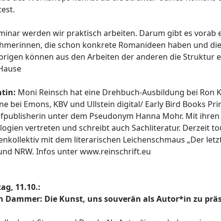
est.
minar werden wir praktisch arbeiten. Darum gibt es vorab 
ehmerinnen, die schon konkrete Romanideen haben und die
Übrigen können aus den Arbeiten der anderen die Struktur er
Hause
tin:
Moni Reinsch hat eine Drehbuch-Ausbildung bei Ron 
e bei Emons, KBV und Ullstein digital/ Early Bird Books Pr
elfpublisherin unter dem Pseudonym Hanna Mohr. Mit ihren K
logien vertreten und schreibt auch Sachliteratur. Derzeit t
enkollektiv mit dem literarischen Leichenschmaus „Der let
 und NRW. Infos unter www.reinschrift.eu
ag, 11.10.:
n Dammer: Die Kunst, uns souverän als Autor*in zu prä