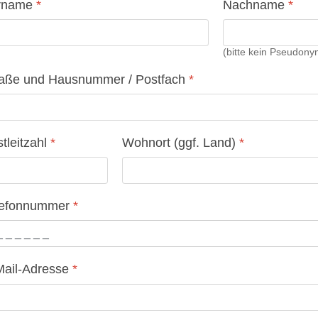
rname
*
Nachname
*
(bitte kein Pseudony
raße und Hausnummer / Postfach
*
tleitzahl
*
Wohnort (ggf. Land)
*
lefonnummer
*
Mail-Adresse
*