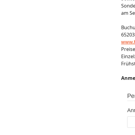
Sonde
am Se
Buchu
65203
www.h
Preis
Einze
Frühst
Anme
Pe
An