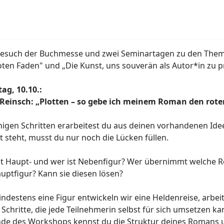
 Besuch der Buchmesse und zwei Seminartagen zu den The
oten Faden" und „Die Kunst, uns souverän als Autor*in zu p
ag, 10.10.:
Reinsch: „Plotten – so gebe ich meinem Roman den rot
nigen Schritten erarbeitest du aus deinen vorhandenen Ide
 steht, musst du nur noch die Lücken füllen.
st Haupt- und wer ist Nebenfigur? Wer übernimmt welche R
auptfigur? Kann sie diesen lösen?
indestens eine Figur entwickeln wir eine Heldenreise, arb
 Schritte, die jede Teilnehmerin selbst für sich umsetzen ka
de des Workshops kennst du die Struktur deines Romans un