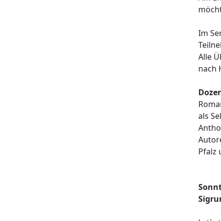
möcht
Im Se
Teiln
Alle 
nach 
Dozen
Roman
als S
Antho
Autor
Pfalz
Sonnt
Sigru