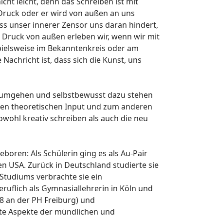
cht leicht, denn das Schreiben ist mit
Druck oder er wird von außen an uns
s unser innerer Zensor uns daran hindert,
 Druck von außen erleben wir, wenn wir mit
spielsweise im Bekanntenkreis oder am
achricht ist, dass sich die Kunst, uns
ik umgehen und selbstbewusst dazu stehen
inen theoretischen Input und zum anderen
ohl kreativ schreiben als auch die neu
ren: Als Schülerin ging es als Au-Pair
den USA. Zurück in Deutschland studierte sie
Studiums verbrachte sie ein
eruflich als Gymnasiallehrerin in Köln und
18 an der PH Freiburg) und
lte Aspekte der mündlichen und