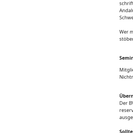
schri
Andal
Schwe
Wer m
stöbe
Semi
Mitgl
Nicht
Übern
Der B
reser
ausge
Sollt