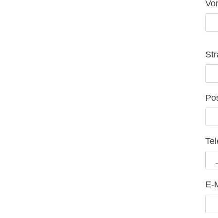
Vo
St
Pos
Te
E-