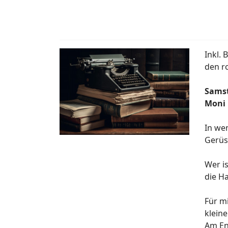
Inkl.
den r
Samst
Moni 
In we
Gerüst
Wer i
die H
Für m
kleine
Am En