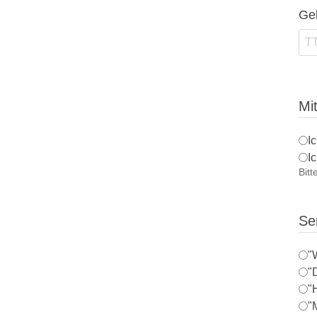
Ge
Mi
I
I
Bitt
Se
"
"
"
"