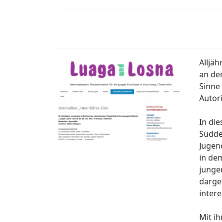
Alljä
an de
Sinne
Autor
In di
Südde
Jugend
in de
junge
darges
inter
Mit i