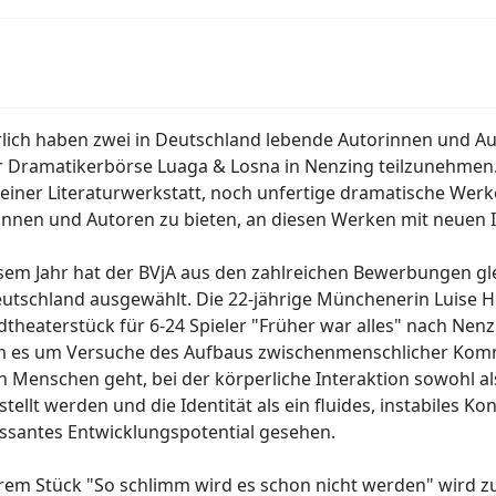
hrlich haben zwei in Deutschland lebende Autorinnen und A
r Dramatikerbörse Luaga & Losna in Nenzing teilzunehmen. Z
 einer Literaturwerkstatt, noch unfertige dramatische Werk
innen und Autoren zu bieten, an diesen Werken mit neuen 
esem Jahr hat der BVjA aus den zahlreichen Bewerbungen gl
utschland ausgewählt. Die 22-jährige Münchenerin Luise H
theaterstück für 6-24 Spieler "Früher war alles" nach Nenz
m es um Versuche des Aufbaus zwischenmenschlicher Kom
n Menschen geht, bei der körperliche Interaktion sowohl al
tellt werden und die Identität als ein fluides, instabiles Ko
essantes Entwicklungspotential gesehen.
hrem Stück "So schlimm wird es schon nicht werden" wird