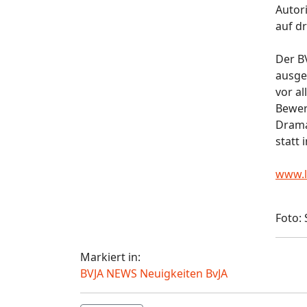
Autori
auf d
Der BV
ausge
vor a
Bewer
Drama
statt
www.l
Foto:
Markiert in:
BVJA NEWS Neuigkeiten BvJA