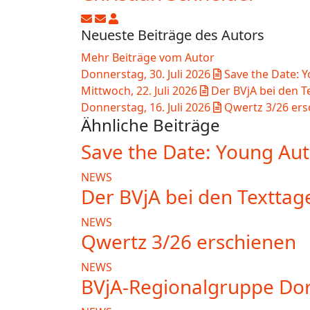
Updates abonnieren
Abo von Updates dieses Autors beend
Christian Schneider
Neueste Beiträge des Autors
Mehr Beiträge vom Autor
Donnerstag, 30. Juli 2026
Save the Date: 
Mittwoch, 22. Juli 2026
Der BVjA bei den T
Donnerstag, 16. Juli 2026
Qwertz 3/26 ers
Ähnliche Beiträge
Save the Date: Young Au
NEWS
Der BVjA bei den Texttag
NEWS
Qwertz 3/26 erschienen
NEWS
BVjA-Regionalgruppe Do