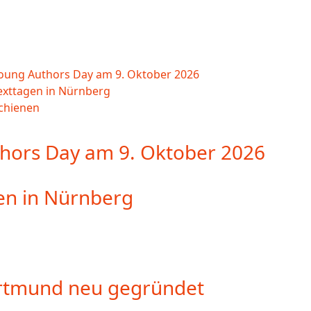
en
Young Authors Day am 9. Oktober 2026
exttagen in Nürnberg
chienen
thors Day am 9. Oktober 2026
en in Nürnberg
rtmund neu gegründet