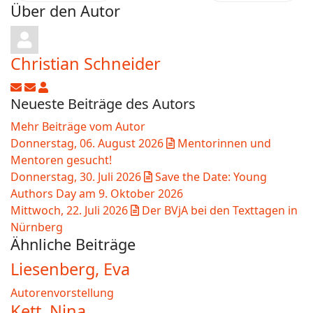
Über den Autor
Christian Schneider
Updates abonnieren
Abo von Updates dieses Autors beenden
Christian Schneider
Neueste Beiträge des Autors
Mehr Beiträge vom Autor
Donnerstag, 06. August 2026
Mentorinnen und
Mentoren gesucht!
Donnerstag, 30. Juli 2026
Save the Date: Young
Authors Day am 9. Oktober 2026
Mittwoch, 22. Juli 2026
Der BVjA bei den Texttagen in
Nürnberg
Ähnliche Beiträge
Liesenberg, Eva
Autorenvorstellung
Kett, Nina