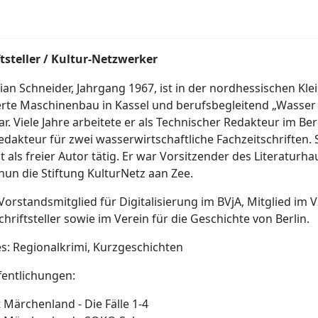
ftsteller / Kultur-Netzwerker
tian Schneider, Jahrgang 1967, ist in der nordhessischen Kl
erte Maschinenbau in Kassel und berufsbegleitend „Wasser
r. Viele Jahre arbeitete er als Technischer Redakteur im Be
edakteur für zwei wasserwirtschaftliche Fachzeitschriften. 
st als freier Autor tätig. Er war Vorsitzender des Literatu
 nun die Stiftung KulturNetz aan Zee.
t Vorstandsmitglied für Digitalisierung im BVjA, Mitglied im
hriftsteller sowie im Verein für die Geschichte von Berlin.
s: Regionalkrimi, Kurzgeschichten
fentlichungen:
 Märchenland - Die Fälle 1-4