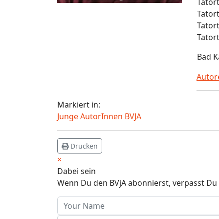
Tator
Tatort
Tator
Tator
Bad K
Auto
Markiert in:
Junge AutorInnen BVJA
Drucken
×
Dabei sein
Wenn Du den BVjA abonnierst, verpasst Du 
Your Name