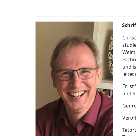
Schri
Chris
studi
Weima
Fachr
und i
leitet
Er is
und Sc
Genre
Veröf
Tatort