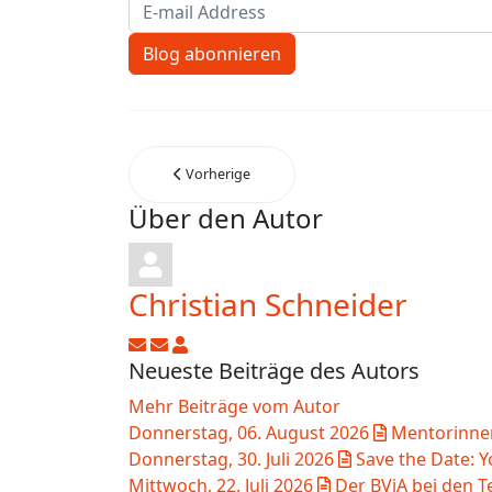
E-mail Address
Blog abonnieren
Vorherige
Über den Autor
Christian Schneider
Updates abonnieren
Abo von Updates dieses Autors beend
Christian Schneider
Neueste Beiträge des Autors
Mehr Beiträge vom Autor
Donnerstag, 06. August 2026
Mentorinnen
Donnerstag, 30. Juli 2026
Save the Date: 
Mittwoch, 22. Juli 2026
Der BVjA bei den T