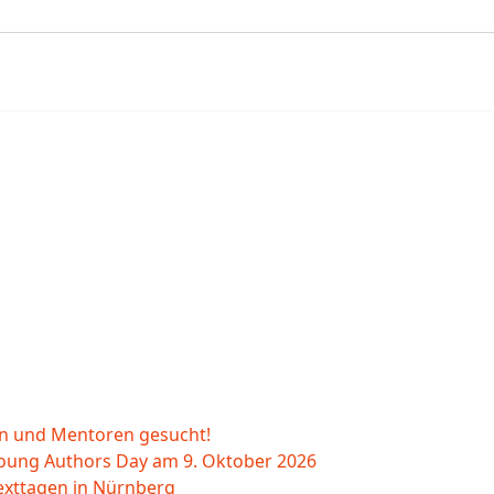
en
 und Mentoren gesucht!
Young Authors Day am 9. Oktober 2026
exttagen in Nürnberg