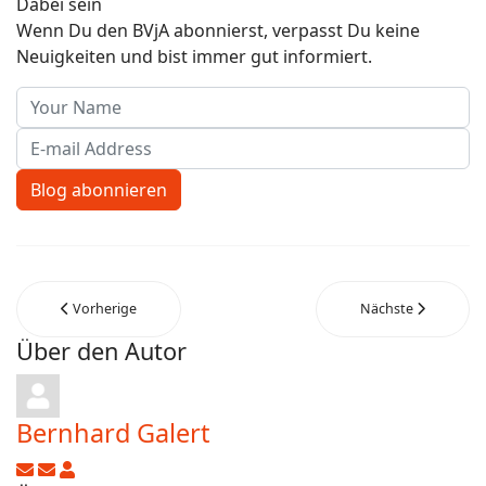
Dabei sein
Wenn Du den BVjA abonnierst, verpasst Du keine
Neuigkeiten und bist immer gut informiert.
Your Name
E-mail Address
Blog abonnieren
Vorherige
Nächste
Über den Autor
Bernhard Galert
Updates abonnieren
Abo von Updates dieses Autors beenden
Bernhard Galert