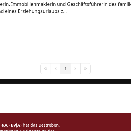
terin, Immobilienmaklerin und Geschäftsführerin des famili
d eines Erziehungsurlaubs z...
1
First Page
Previous Page
Next Page
Last Page
e.V. (BVjA)
hat das Bestreben,