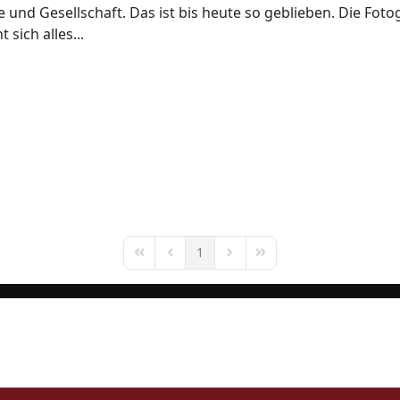
und Gesellschaft. Das ist bis heute so geblieben. Die Fotog
sich alles...
1
First Page
Previous Page
Next Page
Last Page