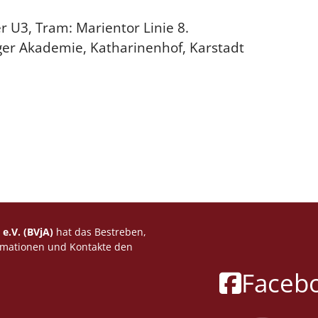
 U3, Tram: Marientor Linie 8.
er Akademie, Katharinenhof, Karstadt
e.V. (BVjA)
hat das Bestreben,
rmationen und Kontakte den
Faceb