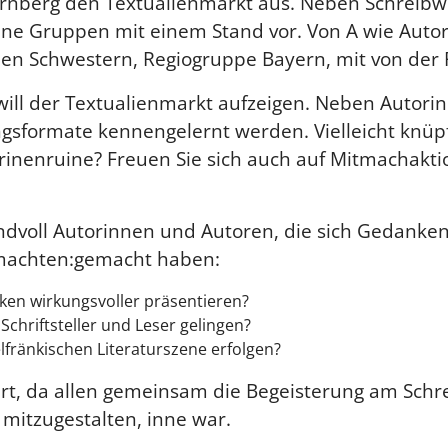
Nürnberg den Textualienmarkt aus. Neben Schreib
ene Gruppen mit einem Stand vor. Von A wie Auto
hen Schwestern, Regiogruppe Bayern, mit von der P
ies will der Textualienmarkt aufzeigen. Neben Aut
gsformate kennengelernt werden. Vielleicht knüp
rinenruine? Freuen Sie sich auch auf Mitmachakti
ndvoll Autorinnen und Autoren, die sich Gedanken
 machten:gemacht haben:
nken wirkungsvoller präsentieren?
Schriftsteller und Leser gelingen?
lfränkischen Literaturszene erfolgen?
ert, da allen gemeinsam die Begeisterung am Sch
v mitzugestalten, inne war.