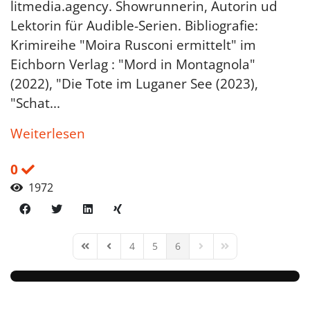
litmedia.agency. Showrunnerin, Autorin ud
Lektorin für Audible-Serien. Bibliografie:
Krimireihe "Moira Rusconi ermittelt" im
Eichborn Verlag : "Mord in Montagnola"
(2022), "Die Tote im Luganer See (2023),
"Schat...
Weiterlesen
0
1972
4
5
6
First Page
Previous Page
Next Page
Last Page