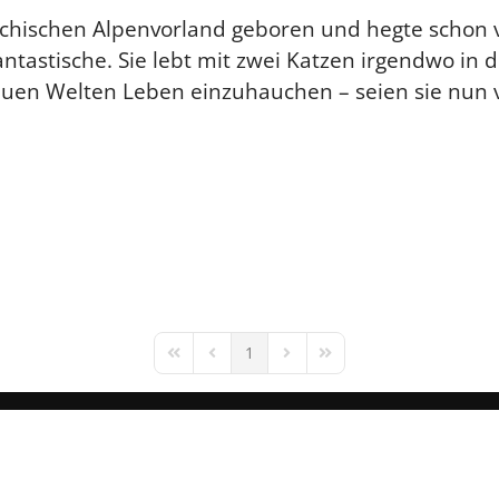
chischen Alpenvorland geboren und hegte schon 
antastische. Sie lebt mit zwei Katzen irgendwo in
neuen Welten Leben einzuhauchen – seien sie nun 
1
First Page
Previous Page
Next Page
Last Page