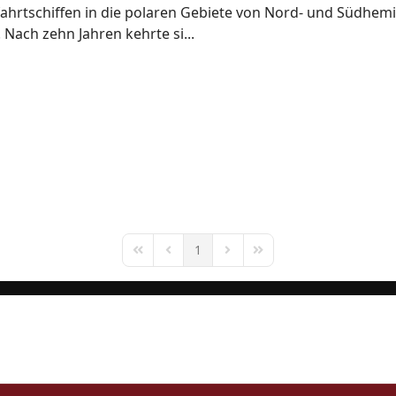
ahrtschiffen in die polaren Gebiete von Nord- und Südhemi
 Nach zehn Jahren kehrte si...
1
First Page
Previous Page
Next Page
Last Page