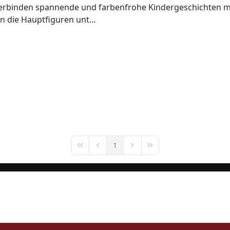
verbinden spannende und farbenfrohe Kindergeschichten mit
 die Hauptfiguren unt...
1
First Page
Previous Page
Next Page
Last Page