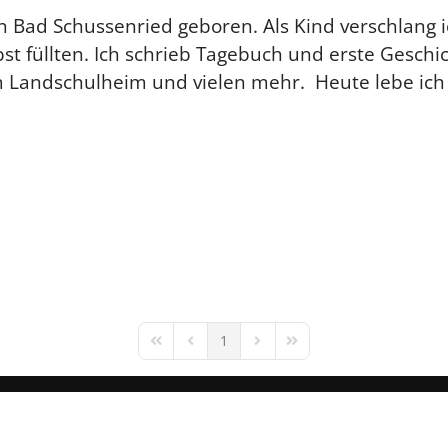
 Bad Schussenried geboren. Als Kind verschlang 
bst füllten. Ich schrieb Tagebuch und erste Gesch
Landschulheim und vielen mehr. Heute lebe ich mi
1
First Page
Previous Page
Next Page
Last Page