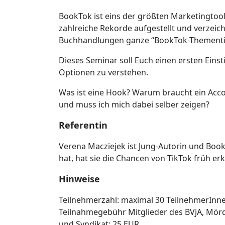
BookTok ist eins der größten Marketingtool
zahlreiche Rekorde aufgestellt und verzeich
Buchhandlungen ganze “BookTok-Thementis
Dieses Seminar soll Euch einen ersten Eins
Optionen zu verstehen.
Was ist eine Hook? Warum braucht ein Accou
und muss ich mich dabei selber zeigen?
Referentin
Verena Macziejek ist Jung-Autorin und Book
hat, hat sie die Chancen von TikTok früh e
Hinweise
Teilnehmerzahl: maximal 30 TeilnehmerInn
Teilnahmegebühr Mitglieder des BVjA, Mör
und Syndikat: 25 EUR